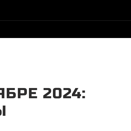
ый дилер
|
+7 (8652) 25-72-25
|
Заказать звонок
БРЕ 2024:
Ы