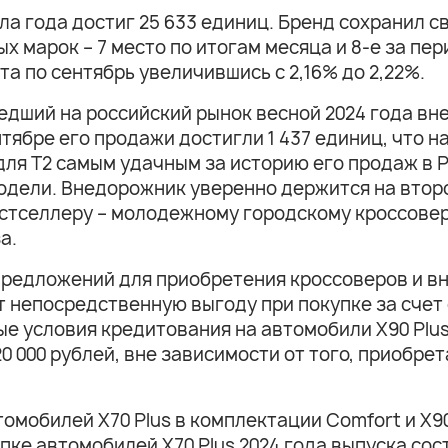
а года достиг 25 633 единиц. Бренд сохранил св
 марок – 7 место по итогам месяца и 8-е за пер
та по сентябрь увеличившись с 2,16% до 2,22%.
дший на российский рынок весной 2024 года вне
ябре его продажи достигли 1 437 единиц, что на
для T2 самым удачным за историю его продаж в Р
модели. Внедорожник уверенно держится на втор
стселлеру – молодежному городскому кроссоверу
а.
редложений для приобретения кроссоверов и в
т непосредственную выгоду при покупке за сче
ые условия кредитования на автомобили X90 Plus
0 000 рублей, вне зависимости от того, приобрет
омобилей X70 Plus в комплектации Comfort и X90
пке автомобилей X70 Plus 2024 года выпуска сос