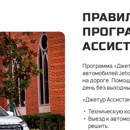
ПРАВИ
ПРОГР
АССИС
Программа «Джет
автомобилей Jeto
на дороге. Помощ
день без выходны
«Джетур Ассиста
Техническую ко
Выезд к автомо
решить.