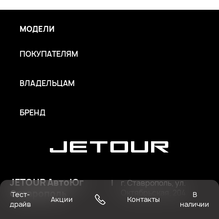
МОДЕЛИ
ПОКУПАТЕЛЯМ
ВЛАДЕЛЬЦАМ
БРЕНД
JETOUR АвтоЮг
|
г. Ставрополь, ул.
Ставрополь
Октябрьская, 204
Тест-
В
Акции
Контакты
драйв
наличии