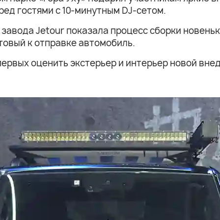
ред гостями с 10-минутным DJ-сетом.
завода Jetour показала процесс сборки новень
товый к отправке автомобиль.
 первых оценить экстерьер и интерьер новой вне