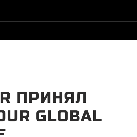
ый дилер
|
+7 (8652) 25-72-25
|
Заказать звонок
UR ПРИНЯЛ
OUR GLOBAL
Е