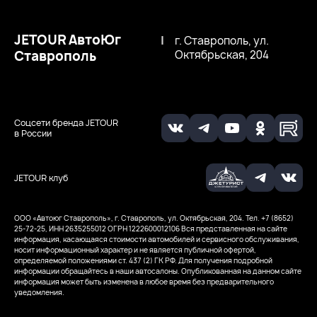
JETOUR АвтоЮг
|
г. Ставрополь, ул.
Ставрополь
Октябрьская, 204
Соцсети бренда JETOUR
в России
JETOUR клуб
ООО «Автоюг Ставрополь», г. Ставрополь, ул. Октябрьская, 204. Тел. +7 (8652)
25-72-25, ИНН 2635255012
ОГРН 1222600012106
Вся представленная на сайте
информация, касающаяся стоимости автомобилей и сервисного обслуживания,
носит информационный характер и не является публичной офертой,
определяемой положениями ст. 437 (2) ГК РФ. Для получения подробной
информации обращайтесь в наши автосалоны. Опубликованная на данном сайте
информация может быть изменена в любое время без предварительного
уведомления.