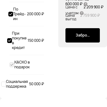
600 000 ₽
Цена с
2 209 900 ₽
По
учетом
Трейд-
200 000 ₽
Цена
2 759 900 ₽
ин
выгод
При
Забронировать
покупке
150 000 ₽
в
кредит
КАСКО в
подарок
Социальная
50 000 ₽
поддержка