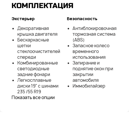
КОМПЛЕКТАЦИЯ
Экстерьер
Безопасность
Декоративная
Антиблокировочная
крышка двигателя
тормозная система
Бескаркасные
(ABS)
щетки
Запасное колесо
стеклоочистителей
временного
спереди
использования
Комбинированные
Запирание и
светодиодные
поднятие окон при
задние фонари
закрытии
Легкосплавные
автомобиля
диски 19" с шинами
Иммобилайзер
235 /55 R19
Показать все опции